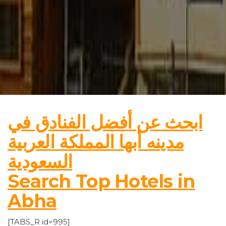
ابحث عن أفضل الفنادق في
مدينه أبها المملكة العربية
السعودية
Search Top Hotels in
Abha
[TABS_R id=995]